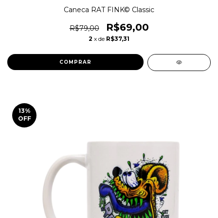
Caneca RAT FINK© Classic
R$69,00
R$79,00
2
x de
R$37,31
13
%
OFF