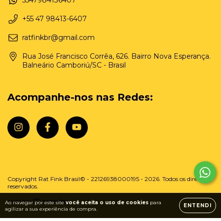
5547984136407
+55 47 98413-6407
ratfinkbr@gmail.com
Rua José Francisco Corrêa, 626. Bairro Nova Esperança.
Balneário Camboriú/SC - Brasil
Acompanhe-nos nas Redes:
Copyright Rat Fink Brasil© - 22126938000195 - 2026. Todos os direitos
reservados.
Ao navegar por este site
você aceita o uso de cookies
para
ENTENDI
agilizar a sua experiência de compra.