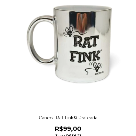
Caneca Rat Fink© Prateada
R$99,00
3
x de
R$36,21