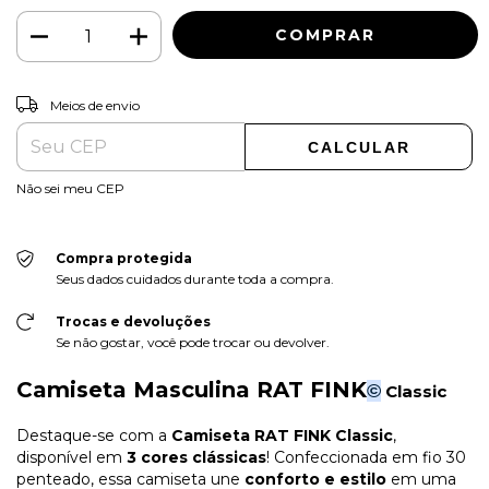
ALTERAR CEP
Entregas para o CEP:
Meios de envio
CALCULAR
Não sei meu CEP
Compra protegida
Seus dados cuidados durante toda a compra.
Trocas e devoluções
Se não gostar, você pode trocar ou devolver.
Camiseta Masculina RAT FINK
©
Classic
Destaque-se com a
Camiseta RAT FINK Classic
,
disponível em
3 cores clássicas
! Confeccionada em fio 30
penteado, essa camiseta une
conforto e estilo
em uma