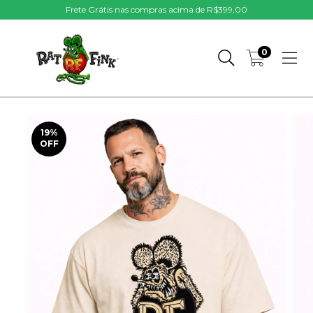
Frete Grátis nas compras acima de R$399,00
0
19
%
OFF