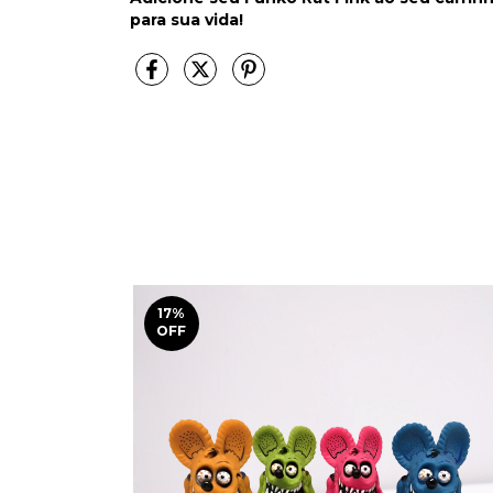
para sua vida!
17
%
OFF