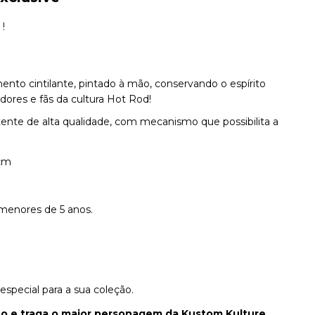
!
nto cintilante, pintado à mão, conservando o espírito
dores e fãs da cultura Hot Rod!
istente de alta qualidade, com mecanismo que possibilita a
 cm
menores de 5 anos.
pecial para a sua coleção.
ho e traga o maior personagem da Kustom Kulture