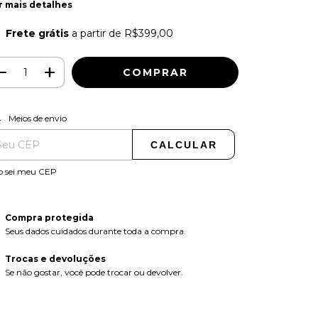
r mais detalhes
Frete grátis
a partir de
R$399,00
ALTERAR CEP
regas para o CEP:
Meios de envio
CALCULAR
o sei meu CEP
Compra protegida
Seus dados cuidados durante toda a compra.
Trocas e devoluções
Se não gostar, você pode trocar ou devolver.