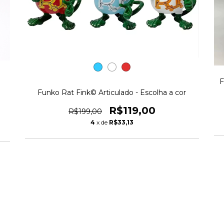
F
Funko Rat Fink© Articulado - Escolha a cor
R$119,00
R$199,00
4
x de
R$33,13