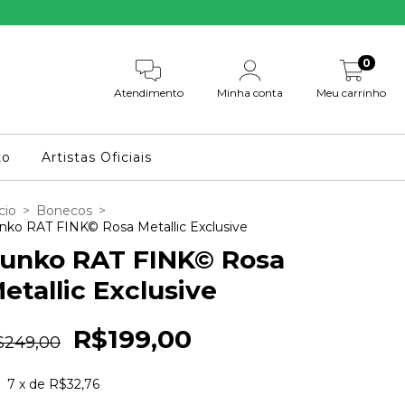
0
Atendimento
Minha conta
Meu carrinho
to
Artistas Oficiais
cio
>
Bonecos
>
nko RAT FINK© Rosa Metallic Exclusive
unko RAT FINK© Rosa
etallic Exclusive
R$199,00
$249,00
7
x de
R$32,76