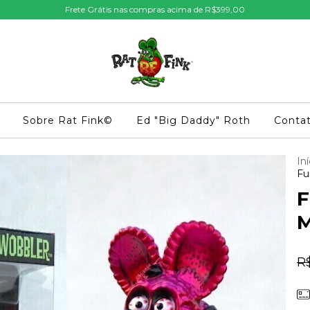
Frete Grátis nas compras acima de R$399,00
Sobre Rat Fink©
Ed "Big Daddy" Roth
Conta
Iní
Fu
F
M
R