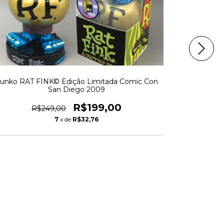
unko RAT FINK© Edição Limitada Comic Con
San Diego 2009
F
R$199,00
R$249,00
7
x de
R$32,76