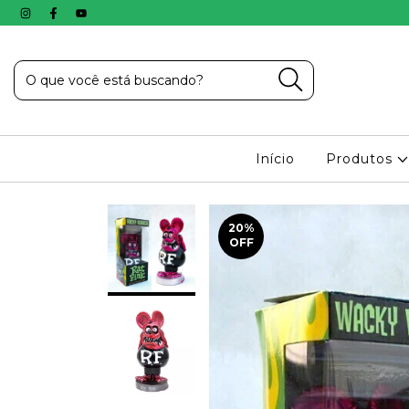
Início
Produtos
20
%
OFF