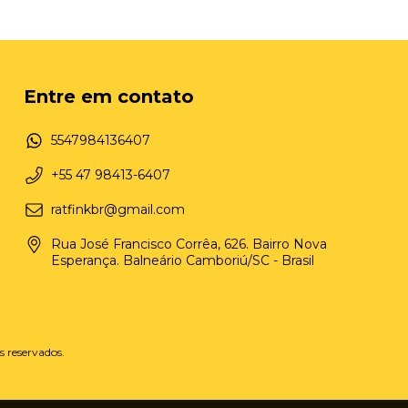
Entre em contato
5547984136407
+55 47 98413-6407
ratfinkbr@gmail.com
Rua José Francisco Corrêa, 626. Bairro Nova
Esperança. Balneário Camboriú/SC - Brasil
s reservados.