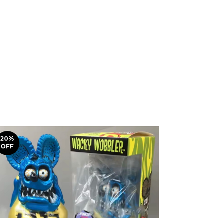
20
%
17
%
OFF
OFF