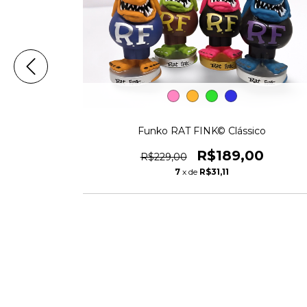
Funko RAT FINK© Clássico
R$189,00
R$229,00
7
x de
R$31,11
nk©