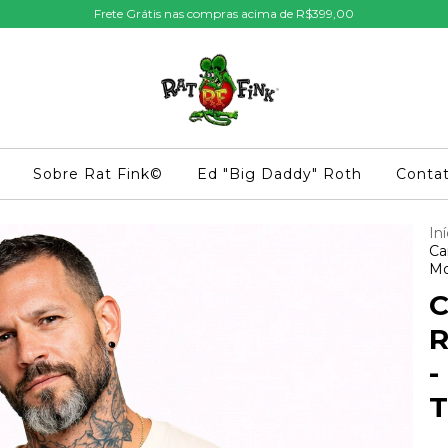
Frete Grátis nas compras acima de R$399,00
Sobre Rat Fink©
Ed "Big Daddy" Roth
Conta
Iní
Ca
Mo
C
R
-
T