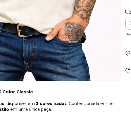
Ent
Nã
©
Color Classic
ic
, disponível em
3 cores iradas
! Confeccionada em fio
stilo
em uma única peça.