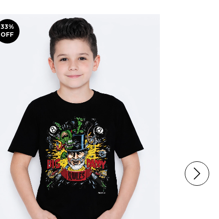
33
%
38
%
OFF
OFF