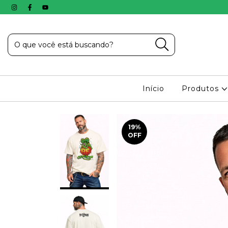
Início
Produtos
19
%
OFF