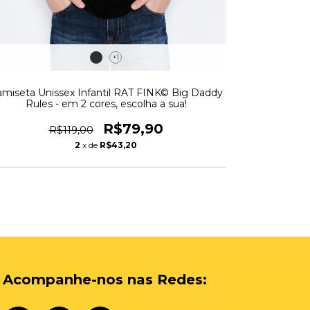
+1
miseta Unissex Infantil RAT FINK© Big Daddy
Camiset
Rules - em 2 cores, escolha a sua!
R$79,90
R$119,00
2
x de
R$43,20
Acompanhe-nos nas Redes: