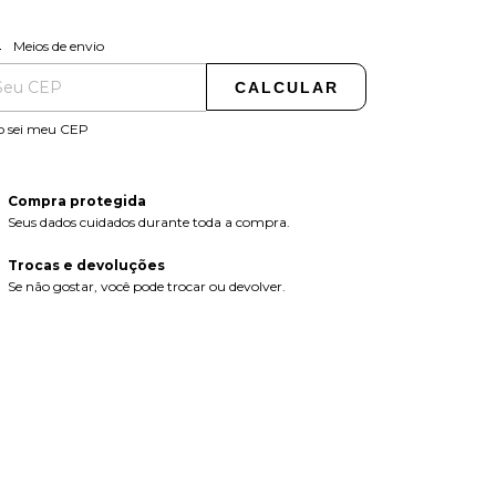
ALTERAR CEP
regas para o CEP:
Meios de envio
CALCULAR
o sei meu CEP
Compra protegida
Seus dados cuidados durante toda a compra.
Trocas e devoluções
Se não gostar, você pode trocar ou devolver.