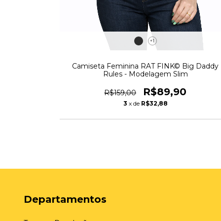
+1
g is Bad -
Camiseta Feminina RAT FINK© Big Daddy
Rules - Modelagem Slim
0
R$89,90
R$159,00
3
x de
R$32,88
Departamentos