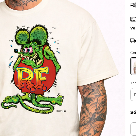
R
Ve
Co
Ta
Só