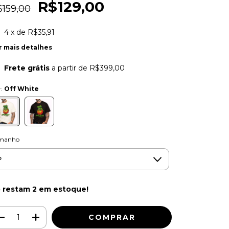
R$129,00
$159,00
4
x de
R$35,91
r mais detalhes
Frete grátis
a partir de
R$399,00
r:
Off White
manho
 restam
2
em estoque!