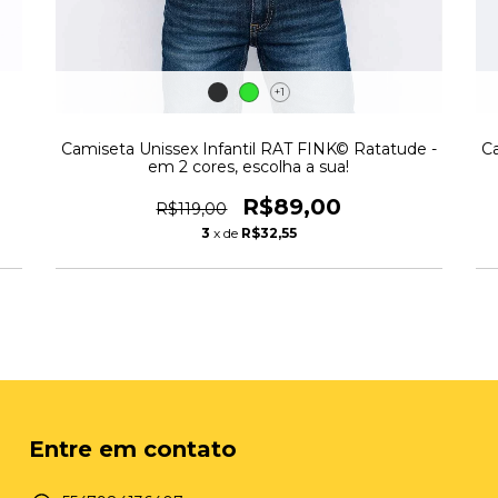
+1
Camiseta Unissex Infantil RAT FINK© Ratatude -
Ca
em 2 cores, escolha a sua!
R$89,00
R$119,00
3
x de
R$32,55
Entre em contato